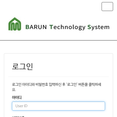
T
o
g
g
l
e
n
a
v
i
g
로그인
a
t
i
o
로그인 아이디와 비밀번호 입력하신 후 '로그인' 버튼을 클릭하세
n
요.
아이디