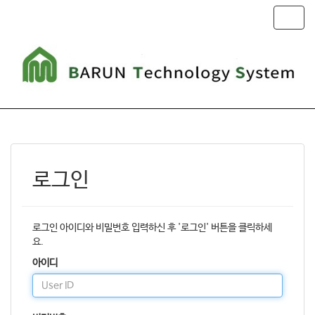
T
o
g
g
l
e
n
a
v
i
g
로그인
a
t
i
o
로그인 아이디와 비밀번호 입력하신 후 '로그인' 버튼을 클릭하세
n
요.
아이디