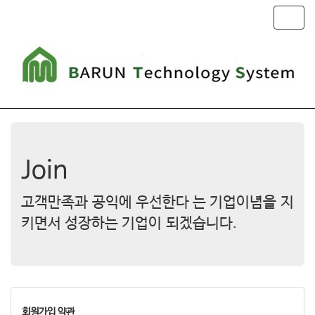
T
o
g
g
l
e
n
a
v
i
g
Join
a
t
고객만족과 공익에 우선한다 는 기업이념을 지
i
o
키면서 성장하는 기업이 되겠습니다.
n
회원가입 약관